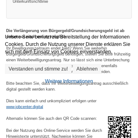
Unterkunftsrichtlinie
Die Verlängerung von Bürgergeld/Grundsicherungsgeld ist ab
sofort nur noch online möglich
Unsere Seite benutzt zur Bereitstellung der Informationen
Cookies. Durch die Nutzung unserer Dienste erklären Sie
Ihr Bewilligungszeitraum endet bald? Wenn Sie weiterhin
sich mit dem Einsatz von Cookies einverstanden.
Bürgergeld/Grundsicherungsgeld benötigen, stellen Sie bitte frühzeitig
einen Weiterbewilligungsantrag. Nur so lässt sich eine Unterbrechung
im Bürgergeld-/Grundsicherungsgeldbezug und gegebenenfalls
Verstanden und stimme zu!
Ablehnen
Beitragsforderungen Ihrer Krankenversicherung vermeiden.
Weitere Informationen
Bitte beachten Sie, dass Ihr Weiterbewilligungsantrag ausschließlich
digital gestellt werden kann.
Dies kann einfach und unkompliziert erfolgen unter
www.jobcenter.digital
Alternativ können Sie auch den QR Code scannen:
Bei der Nutzung des Online-Service werden Sie durch
Hinweistexte unterstützt. Nachweise können Sie