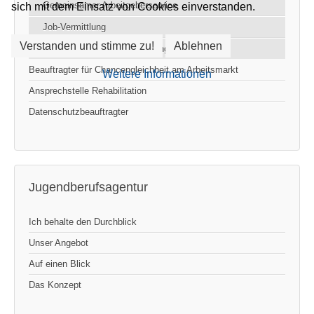
Gemeinsamer Arbeitgeberservice
sich mit dem Einsatz von Cookies einverstanden.
Job-Vermittlung
Verstanden und stimme zu!
Ablehnen
Bewerberorientierte Vermittlung
Beauftragter für Chancengleichheit am Arbeitsmarkt
Weitere Informationen
Ansprechstelle Rehabilitation
Datenschutzbeauftragter
Jugendberufsagentur
Ich behalte den Durchblick
Unser Angebot
Auf einen Blick
Das Konzept