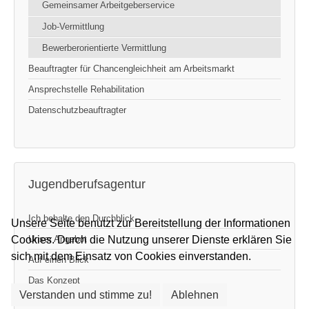
Gemeinsamer Arbeitgeberservice
Job-Vermittlung
Bewerberorientierte Vermittlung
Beauftragter für Chancengleichheit am Arbeitsmarkt
Ansprechstelle Rehabilitation
Datenschutzbeauftragter
Jugendberufsagentur
Ich behalte den Durchblick
Unsere Seite benutzt zur Bereitstellung der Informationen
Unser Angebot
Cookies. Durch die Nutzung unserer Dienste erklären Sie
sich mit dem Einsatz von Cookies einverstanden.
Auf einen Blick
Das Konzept
Verstanden und stimme zu!
Ablehnen