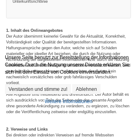
Unterkunftsrichtlinie
1. Inhalt des Onlineangebotes
Der Autor übernimmt keinerlei Gewähr für die Aktualität, Korrektheit,
Vollständigkeit oder Qualität der bereitgestellten Informationen.
Haftungsansprüche gegen den Autor, welche sich auf Schäden
materieller oder ideeller Art beziehen, die durch die Nutzung oder
Unsere Seite benutzt zur Bereitstellung der Informationen
Nichtnutzung der dargebotenen Informationen bzw. durch die Nutzung
Cookies. Durch die Nutzung unserer Dienste erklären Sie
fehlerhafter und unvollständiger Informationen verursacht wurden, sind
grundsätzlich ausgeschlossen, sofern seitens des Autors kein
sich mit dem Einsatz von Cookies einverstanden.
nachweislich vorsätzliches oder grob fahrlässiges Verschulden
vorliegt.
Verstanden und stimme zu!
Ablehnen
Alle Angebote sind freibleibend und unverbindlich. Der Autor behält es
sich ausdrücklich vor, Teile der Seiten oder das gesamte Angebot
Weitere Informationen
ohne gesonderte Ankündigung zu verändern, zu ergänzen, zu löschen
oder die Veröffentlichung zeitweise oder endgültig einzustellen.
2. Verweise und Links
Bei direkten oder indirekten Verweisen auf fremde Webseiten