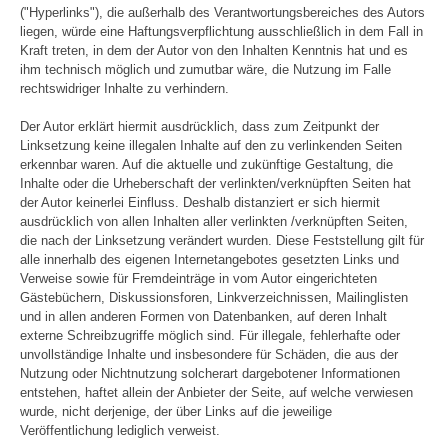
("Hyperlinks"), die außerhalb des Verantwortungsbereiches des Autors
liegen, würde eine Haftungsverpflichtung ausschließlich in dem Fall in
Kraft treten, in dem der Autor von den Inhalten Kenntnis hat und es
ihm technisch möglich und zumutbar wäre, die Nutzung im Falle
rechtswidriger Inhalte zu verhindern.
Der Autor erklärt hiermit ausdrücklich, dass zum Zeitpunkt der
Linksetzung keine illegalen Inhalte auf den zu verlinkenden Seiten
erkennbar waren. Auf die aktuelle und zukünftige Gestaltung, die
Inhalte oder die Urheberschaft der verlinkten/verknüpften Seiten hat
der Autor keinerlei Einfluss. Deshalb distanziert er sich hiermit
ausdrücklich von allen Inhalten aller verlinkten /verknüpften Seiten,
die nach der Linksetzung verändert wurden. Diese Feststellung gilt für
alle innerhalb des eigenen Internetangebotes gesetzten Links und
Verweise sowie für Fremdeinträge in vom Autor eingerichteten
Gästebüchern, Diskussionsforen, Linkverzeichnissen, Mailinglisten
und in allen anderen Formen von Datenbanken, auf deren Inhalt
externe Schreibzugriffe möglich sind. Für illegale, fehlerhafte oder
unvollständige Inhalte und insbesondere für Schäden, die aus der
Nutzung oder Nichtnutzung solcherart dargebotener Informationen
entstehen, haftet allein der Anbieter der Seite, auf welche verwiesen
wurde, nicht derjenige, der über Links auf die jeweilige
Veröffentlichung lediglich verweist.