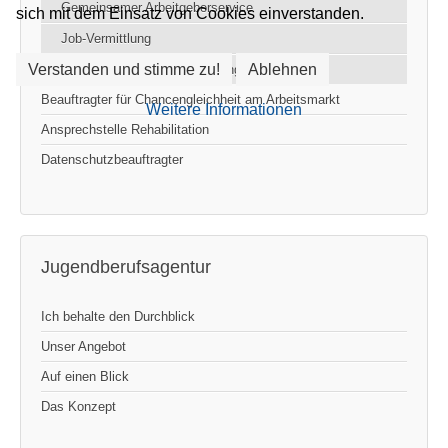
Gemeinsamer Arbeitgeberservice
sich mit dem Einsatz von Cookies einverstanden.
Job-Vermittlung
Verstanden und stimme zu!
Ablehnen
Bewerberorientierte Vermittlung
Beauftragter für Chancengleichheit am Arbeitsmarkt
Weitere Informationen
Ansprechstelle Rehabilitation
Datenschutzbeauftragter
Jugendberufsagentur
Ich behalte den Durchblick
Unser Angebot
Auf einen Blick
Das Konzept