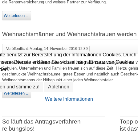
die Rentenversicherung und weitere Partner zur Verfügung.
Weiterlesen ...
Weihnachtsmänner und Weihnachtsfrauen werden 
Veröffentlicht: Montag, 14. November 2016 12:39
te benutzt zur Bereitstellung der Informationen Cookies. Durch 
serer Dienste erklären Sie sich mit dem Einsatz von Cookies
In zwei Wochen ist bereits erster Advent. Mit großen Schritten geht es auf 
Schulen, Unternehmen und Familien freuen sich auf diese Zeit. Hierzu gehöre
den.
geschmückte Weihnachtsbäume, gutes Essen und natürlich auch Geschenke
Weihnachtsmanns der Höhepunkt einer jeden Weihnachtsfeier.
en und stimme zu!
Ablehnen
Weiterlesen ...
Weitere Informationen
So läuft das Antragsverfahren
Topp o
reibungslos!
ist da