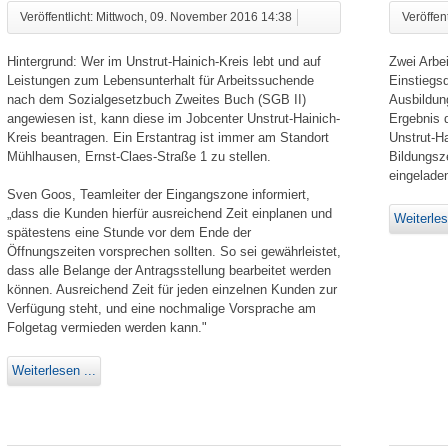
Veröffentlicht: Mittwoch, 09. November 2016 14:38
Veröffen
Hintergrund: Wer im Unstrut-Hainich-Kreis lebt und auf
Zwei Arbe
Leistungen zum Lebensunterhalt für Arbeitssuchende
Einstiegsq
nach dem Sozialgesetzbuch Zweites Buch (SGB II)
Ausbildun
angewiesen ist, kann diese im Jobcenter Unstrut-Hainich-
Ergebnis 
Kreis beantragen. Ein Erstantrag ist immer am Standort
Unstrut-H
Mühlhausen, Ernst-Claes-Straße 1 zu stellen.
Bildungsz
eingeladen
Sven Goos, Teamleiter der Eingangszone informiert,
„dass die Kunden hierfür ausreichend Zeit einplanen und
Weiterles
spätestens eine Stunde vor dem Ende der
Öffnungszeiten vorsprechen sollten. So sei gewährleistet,
dass alle Belange der Antragsstellung bearbeitet werden
können. Ausreichend Zeit für jeden einzelnen Kunden zur
Verfügung steht, und eine nochmalige Vorsprache am
Folgetag vermieden werden kann."
Weiterlesen ...