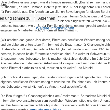
Hainich-Kreis einzusteigen, war die Freude riesengroß. „Busfahrerinnen sind
den.
Ausnahme", so Ines Hamann. Bereits jetzt sind 17 der insgesamt 130 Fahrer w
für Fahrbetrieb aus. Die Anzahl an weiblichen Bewerbungen für diesen Beruf ste
unserem Unternehmen gelebt. Im Rahmen von internen Schulungen und Qualif
en und stimme zu!
Ablehnen
befähigt, in verschieden Unternehmensbereichen eingesetzt zu werden. So k
Lebenssituationen, wie z. B. der Familiengründung, optimal gerecht werden u
Weitere Informationen
engagierten Mitarbeiter nicht", informiert Ines Hamann.
„Wir arbeiten das ganze Jahr daran, Eltern den beruflichen Wiedereinstieg n
und sie dabei zu unterstützen", informiert die Beauftragte für Chancengleich
Unstrut-Hainich-Kreis, Bernadette Merold. „Aktuell werden durch uns 132 Be
beraten, in denen beide Elternteile arbeitslos sind. Ein weiterer Schwerpunkt
Engagement des Jobcenters lohnt, machen die Zahlen deutlich. Im Jahr 201
Alleinerziehende in den ersten Arbeitsmarkt integriert und auch die Zahl der
beide Elternteile arbeitslos sind, reduziert sich weiter", so Merold.
„Ich möchte alle ermutigen, die Beratungsleistungen und Angebote des Job
eigenen beruflichen Wiedereinstieg mitzuarbeiten. Es lohnt sich! Ich konnte
des Jobcenters verwirklichen", so Annett Kopf abschließend.
Die Beauftragte für Chancengleichheit am Arbeitsmarkt, Bernadette Merold b
Informationsveranstaltungen zum beruflichen Wiedereinstieg und den Unters
an. Die Termine werden rechtzeitig in der Presse veröffentlicht oder können 
entnommen werden.
www.jobcenter-uhk.de