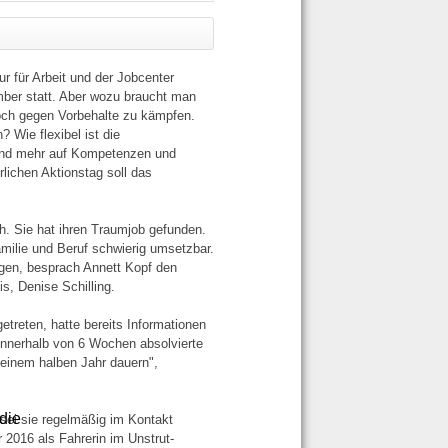
r für Arbeit und der Jobcenter
mber statt. Aber wozu braucht man
och gegen Vorbehalte zu kämpfen.
 Wie flexibel ist die
 und mehr auf Kompetenzen und
rlichen Aktionstag soll das
h. Sie hat ihren Traumjob gefunden.
amilie und Beruf schwierig umsetzbar.
ugen, besprach Annett Kopf den
is, Denise Schilling.
etreten, hatte bereits Informationen
 Innerhalb von 6 Wochen absolvierte
 einem halben Jahr dauern",
die
sei sie regelmäßig im Kontakt
 2016 als Fahrerin im Unstrut-