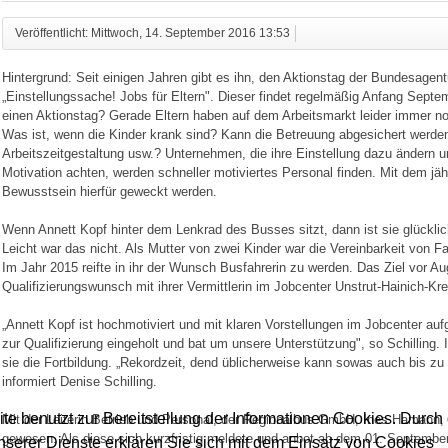
Veröffentlicht: Mittwoch, 14. September 2016 13:53
Hintergrund: Seit einigen Jahren gibt es ihn, den Aktionstag der Bundesagentu
„Einstellungssache! Jobs für Eltern". Dieser findet regelmäßig Anfang Septe
einen Aktionstag? Gerade Eltern haben auf dem Arbeitsmarkt leider immer n
Was ist, wenn die Kinder krank sind? Kann die Betreuung abgesichert werden?
Arbeitszeitgestaltung usw.? Unternehmen, die ihre Einstellung dazu ändern
Motivation achten, werden schneller motiviertes Personal finden. Mit dem jäh
Bewusstsein hierfür geweckt werden.
Wenn Annett Kopf hinter dem Lenkrad des Busses sitzt, dann ist sie glücklic
Leicht war das nicht. Als Mutter von zwei Kinder war die Vereinbarkeit von F
Im Jahr 2015 reifte in ihr der Wunsch Busfahrerin zu werden. Das Ziel vor A
Qualifizierungswunsch mit ihrer Vermittlerin im Jobcenter Unstrut-Hainich-Kre
„Annett Kopf ist hochmotiviert und mit klaren Vorstellungen im Jobcenter aufg
zur Qualifizierung eingeholt und bat um unsere Unterstützung", so Schilling.
sie die Fortbildung. „Rekordzeit, dend üblicherweise kann sowas auch bis zu
informiert Denise Schilling.
te benutzt zur Bereitstellung der Informationen Cookies. Durch 
Mit der Leiterin Betrieb und Personal, der Regionalbus GmbH, Ines Hamann, 
gewesen. Als diese sich kurzfristig meldete und anbot ab dem 01. September
serer Dienste erklären Sie sich mit dem Einsatz von Cookies