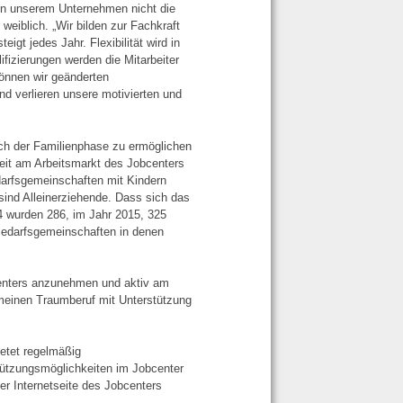
 in unserem Unternehmen nicht die
eiblich. „Wir bilden zur Fachkraft
igt jedes Jahr. Flexibilität wird in
izierungen werden die Mitarbeiter
önnen wir geänderten
nd verlieren unsere motivierten und
ach der Familienphase zu ermöglichen
heit am Arbeitsmarkt des Jobcenters
darfsgemeinschaften mit Kindern
 sind Alleinerziehende. Dass sich das
4 wurden 286, im Jahr 2015, 325
 Bedarfsgemeinschaften in denen
centers anzunehmen und aktiv am
 meinen Traumberuf mit Unterstützung
ietet regelmäßig
tützungsmöglichkeiten im Jobcenter
der Internetseite des Jobcenters